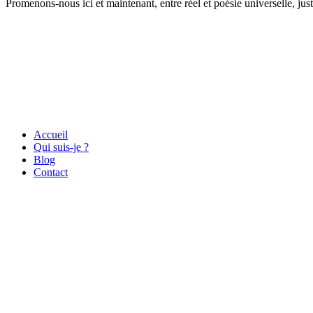
Promenons-nous ici et maintenant, entre réel et poésie universelle, just
Accueil
Qui suis-je ?
Blog
Contact