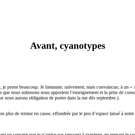
Avant, cyanotypes
e, je pense beaucoup. Je fantasme, naïvement, mais convaincue, à un « A
es que nous subissons nous apportent l’enseignement et la prise de cons
e nous aurons obligation de porter dans la rue dès septembre.).
 sans plus de remise en cause, effondrée par le peu d’espace laissé à not
» est un concept que je n’arrive pas (encore) à exprimer, en prenant le 