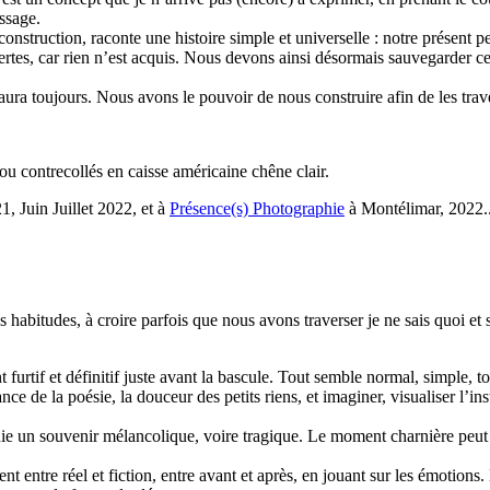
ssage.
nstruction, raconte une histoire simple et universelle : notre présent peu
ertes, car rien n’est acquis. Nous devons ainsi désormais sauvegarder ce
n aura toujours. Nous avons le pouvoir de nous construire afin de les tra
u contrecollés en caisse américaine chêne clair.
1, Juin Juillet 2022, et à
Présence(s) Photographie
à Montélimar, 2022.
abitudes, à croire parfois que nous avons traverser je ne sais quoi et 
furtif et définitif juste avant la bascule. Tout semble normal, simple, to
ce de la poésie, la douceur des petits riens, et imaginer, visualiser l’in
ie un souvenir mélancolique, voire tragique. Le moment charnière peut êt
t entre réel et fiction, entre avant et après, en jouant sur les émotions.