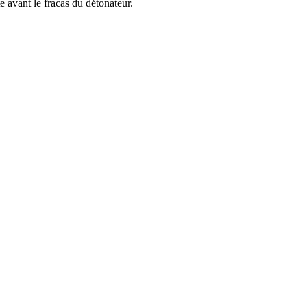
e avant le fracas du détonateur.
Lyon – France – Europe
06 71 46 22 95
photo[@]mariebienaime.fr