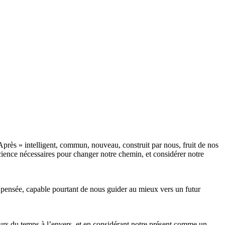
près » intelligent, commun, nouveau, construit par nous, fruit de nos
cience nécessaires pour changer notre chemin, et considérer notre
re pensée, capable pourtant de nous guider au mieux vers un futur
cours du temps à l’envers, et en considérant notre présent comme un