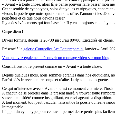
« Avant » à toute chose, alors là je pense pouvoir faire passer mon me
Cet ensemble de cyanotypes, solos diptyques et triptyques, encore en co
vivons la poésie que notre quotidien nous offre, l’amour et les découv
perpétuer et ce que nous devons cesser.
Il y a des évènements qui font basculer. Il y en a toujours eu et il y e
Carpe diem !
Divers formats, depuis le 20×30 jusqu’au 80×80. Encadrés en chêne, o
Présenté à la
galerie Courcelles Art Contemporain
, Janvier – Avril 202
Vous pouvez également découvrir un montage video sur mon blog.
Considérons notre présent comme un « Avant » à toute chose.
Depuis quelques mois, nous sommes ébranlés dans nos quotidiens, nos h
Parfois dès le réveil, entre songe et réalité, la dystopie nous guette.
Ce qui m’intéresse avec « Avant », c’est ce moment charnière, l’instant 
A chacun de se projeter dans le présent narré, y trouver toute l’importan
souvent considéré comme insignifiant, en envisageant sa disparition.
A tout moment, tout peut basculer, laissant de la poésie du réel évanou
Inimaginable.
L’appui du cyanotype pour ce travail permet de se perdre plus facilemen