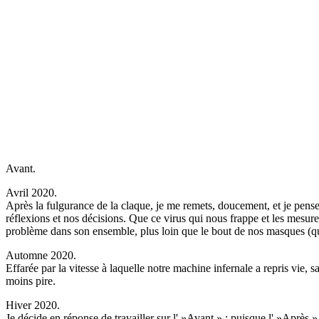
Avant.
Avril 2020.
Après la fulgurance de la claque, je me remets, doucement, et je pens
réflexions et nos décisions. Que ce virus qui nous frappe et les mesur
problème dans son ensemble, plus loin que le bout de nos masques (qu
Automne 2020.
Effarée par la vitesse à laquelle notre machine infernale a repris vie,
moins pire.
Hiver 2020.
Je décide en réponse de travailler sur l' »Avant » ; puisque l' »Après 