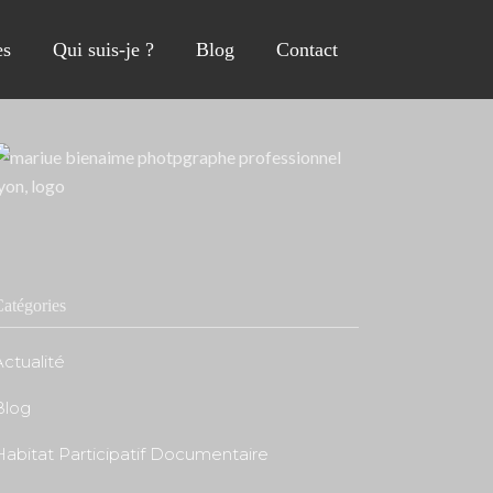
s
Qui suis-je ?
Blog
Contact
atégories
ctualité
Blog
Habitat Participatif Documentaire