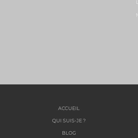
L
ACCUEIL
QUI SUIS-JE ?
BLOG