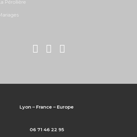
a Pérollière
Mariages
Lyon – France – Europe
06 71 46 22 95