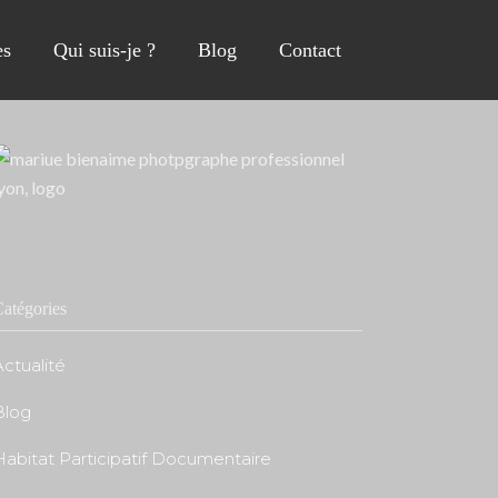
s
Qui suis-je ?
Blog
Contact
atégories
ctualité
Blog
Habitat Participatif Documentaire