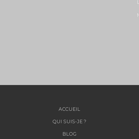
L
ACCUEIL
QUI SUIS-JE ?
BLOG