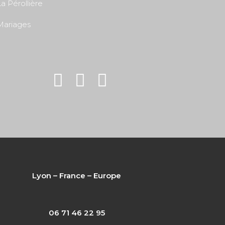
a Pérollière
Mariages
Lyon – France – Europe
06 71 46 22 95