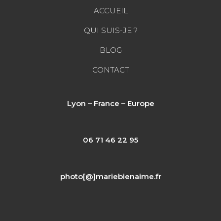
ACCUEIL
QUI SUIS-JE ?
BLOG
CONTACT
Lyon – France – Europe
06 71 46 22 95
photo[@]mariebienaime.fr