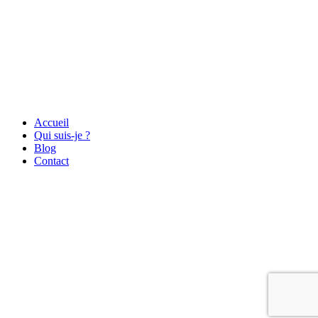
Accueil
Qui suis-je ?
Blog
Contact
Lyon – France – Europe
06 71 46 22 95
photo[@]mariebienaime.fr
Tous droits réservés 2019 Marie Bienaimé |
Mentions Légales
|
Politique de confidentialité
|
Liens