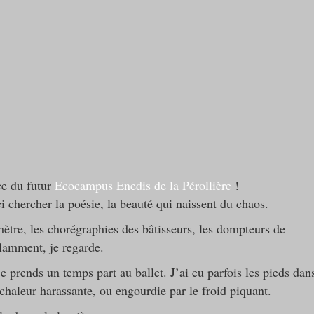
ce du futur
Ecocampus Enedis de la Pérollière
!
i chercher la poésie, la beauté qui naissent du chaos.
mètre, les chorégraphies des bâtisseurs, les dompteurs de
illamment, je regarde.
je prends un temps part au ballet. J’ai eu parfois les pieds dan
 chaleur harassante, ou engourdie par le froid piquant.