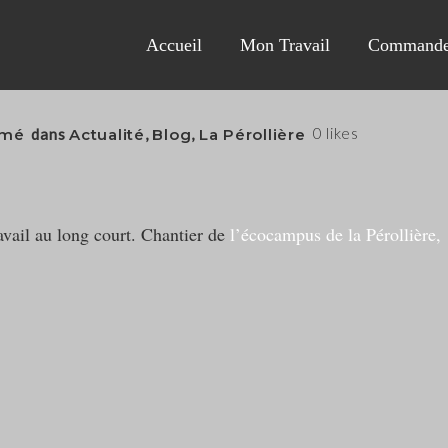
Accueil
Mon Travail
Commande
0
likes
imé
dans
Actualité
,
Blog
,
La Pérollière
avail au long court. Chantier de
l’écocampus de la Pérollière,