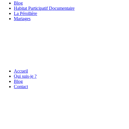
Blog
Habitat Participatif Documentaire
La Pérollière
Mariages
Accueil
Qui suis-je ?
Blog
Contact
Lyon – France – Europe
06 71 46 22 95