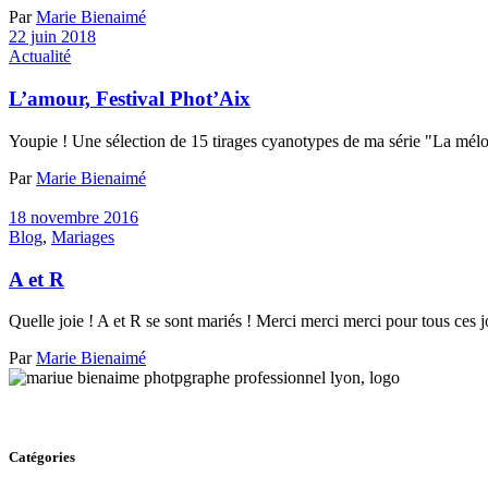
Par
Marie Bienaimé
22 juin 2018
Actualité
L’amour, Festival Phot’Aix
Youpie ! Une sélection de 15 tirages cyanotypes de ma série "La mélod
Par
Marie Bienaimé
18 novembre 2016
Blog
,
Mariages
A et R
Quelle joie ! A et R se sont mariés ! Merci merci merci pour tous ces 
Par
Marie Bienaimé
Catégories