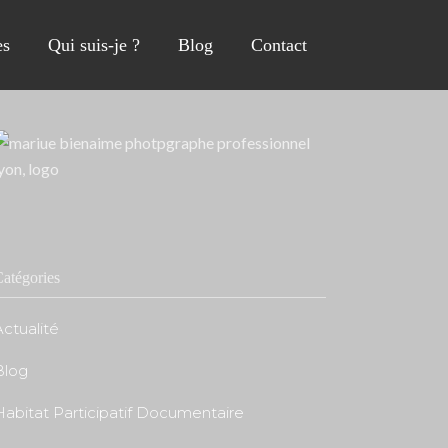
s
Qui suis-je ?
Blog
Contact
atégories
ctualité
Blog
Habitat Participatif Documentaire