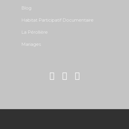
Blog
Habitat Participatif Documentaire
La Pérollière
Mariages