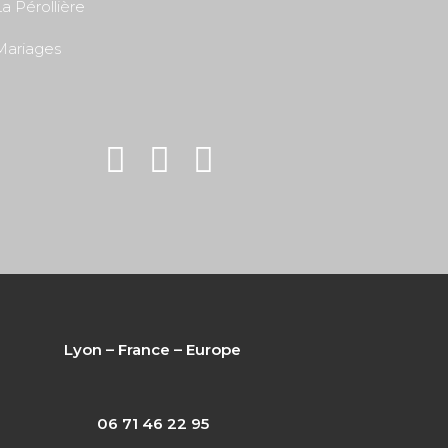
a Pérollière
Mariages
Lyon – France – Europe
06 71 46 22 95