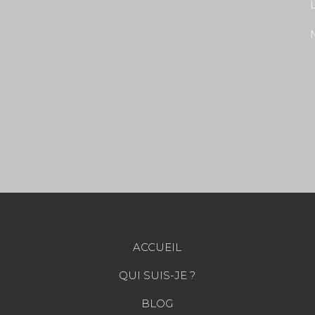
L
ACCUEIL
QUI SUIS-JE ?
BLOG