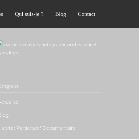
s
Qui suis-je ?
Blog
Contact
atégories
ctualité
Blog
Habitat Participatif Documentaire