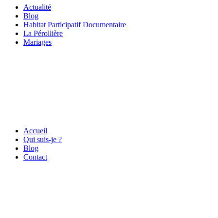
Actualité
Blog
Habitat Participatif Documentaire
La Pérollière
Mariages
Accueil
Qui suis-je ?
Blog
Contact
Lyon – France – Europe
06 71 46 22 95