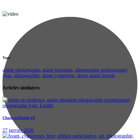
Tags:
artiste photographe
,
marie bienaime
,
photographe professionnel
lyon
,
photographie
,
tirage cyanotype
,
tirage grand format
Articles similaires
Chaos et Poésie #3
27 janvier 2026