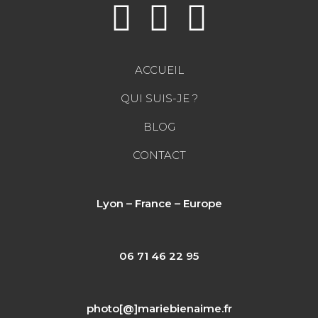
ACCUEIL
QUI SUIS-JE ?
BLOG
CONTACT
Lyon – France – Europe
06 71 46 22 95
photo[@]mariebienaime.fr