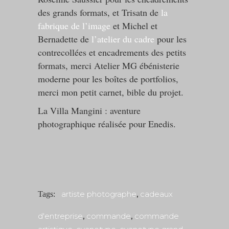
des grands formats, et Trisatn de
la
fabrique de l’image
et Michel et
Bernadette de
l’atelier du cadre
pour les
contrecollées et encadrements des petits
formats, merci Atelier MG ébénisterie
moderne pour les boîtes de portfolios,
merci mon petit carnet, bible du projet.
La Villa Mangini : aventure
photographique réalisée pour Enedis.
artiste photographe
,
cadeaux
Tags:
d'entreprise
,
commande
,
commande