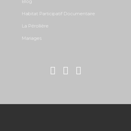
Blog
Habitat Participatif Documentaire
La Pérollière
Mariages