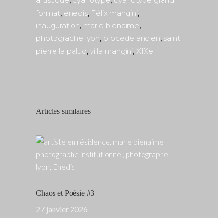
artistique
,
cyanotype
,
cyanotype grand
format
,
enedis
,
Félix mangini
,
inauguration
,
marie bienaime
,
photographe lyon
,
procédé ancien
,
saint
pierre la palud
,
villa mangini
,
XIXe
Articles similaires
Chaos et Poésie #3
27 janvier 2026