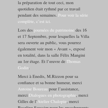
la préparation de tout ceci, mon
quotidien était rythmé par ce travail
pendant des semaines.
Pour voir la série
complète, c’est ici.
Lors des
journées du patrimoine
des 16
et 17 Septembre, pour lesquelles la Villa
sera ouverte au public, vous pourrez
également voir mon « Avant », exposé
en totalité, dans la salle Félix Mangini
au 1er étage. Et l’œuvre de
Thomas
Godin
.
Merci à Enedis, M.Rizzon pour sa
confiance et sa bonne humeur, merci
Antoine Boureau
pour l’assistance,
merci
Dialogues en photographie
, merci
Gilles de l’
Atelier Chalopin
, merci
Roseline Saussier pour les encadrements