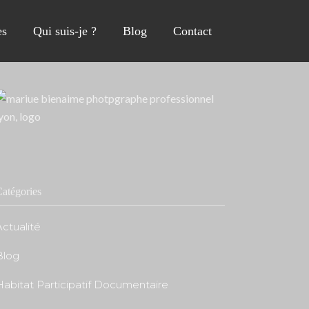
s
Qui suis-je ?
Blog
Contact
atégories
ctualité
Blog
Habitat Participatif Documentaire