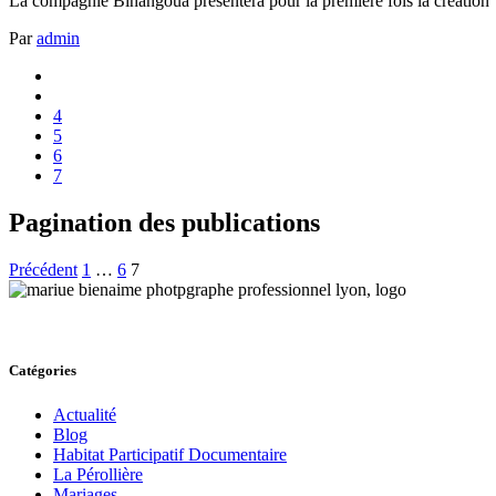
La compagnie Binangoua présentera pour la première fois la création "
Par
admin
4
5
6
7
Pagination des publications
Précédent
1
…
6
7
Catégories
Actualité
Blog
Habitat Participatif Documentaire
La Pérollière
Mariages