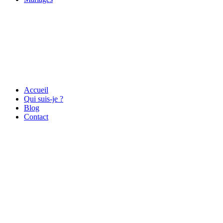
Accueil
Qui suis-je ?
Blog
Contact
Tous droits réservés 2019 Marie Bienaimé |
Mentions Légales
|
Politique de confidentialité
|
Liens