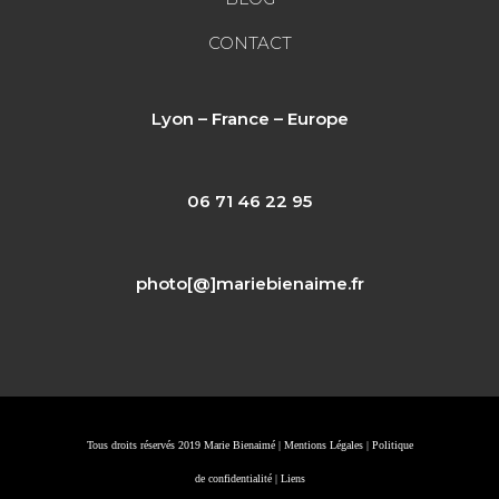
CONTACT
Lyon – France – Europe
06 71 46 22 95
photo[@]mariebienaime.fr
Tous droits réservés 2019 Marie Bienaimé |
Mentions Légales
|
Politique
de confidentialité
|
Liens